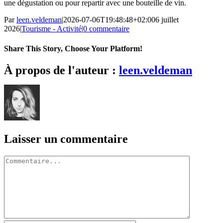
une dégustation ou pour repartir avec une bouteille de vin.
Par
leen.veldeman
|
2026-07-06T19:48:48+02:00
6 juillet
2026
|
Tourisme - Activité
|
0 commentaire
Share This Story, Choose Your Platform!
Facebook
X
Bluesky
Reddit
LinkedIn
WhatsApp
Telegram
Tumblr
Pinterest
Xing
Email
À propos de l'auteur :
leen.veldeman
Laisser un commentaire
Commentaire