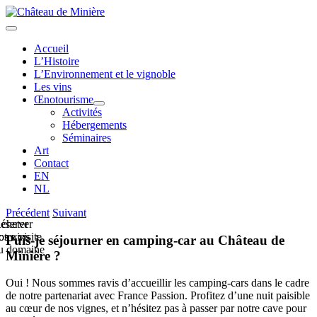
Passer
au
Toggle
contenu
Navigation
Accueil
L’Histoire
L’Environnement et le vignoble
Les vins
Œnotourisme
Activités
Hébergements
Séminaires
Art
Contact
EN
NL
Précédent
Suivant
cheter
éserver
os vins
otre visite
Puis-je séjourner en camping-car au Château de
u domaine
Minière ?
Oui ! Nous sommes ravis d’accueillir les camping-cars dans le cadre
de notre partenariat avec France Passion. Profitez d’une nuit paisible
au cœur de nos vignes, et n’hésitez pas à passer par notre cave pour